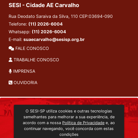
SESI - Cidade AE Carvalho
Rua Deodato Saraiva da Silva, 110
CEP:03694-090
Telefone:
(11) 2026-6004
Whatsapp:
(11) 2026-6004
E-mail:
suaecarvalho@sesisp.org.br
FALE CONOSCO
TRABALHE CONOSCO
IMPRENSA
OUVIDORIA
INSTITUCIONAL
O SESI-SP utiliza cookies e outras tecnologias
TRANSMISSÃO ON-LINE
semelhantes para melhorar a sua experiência, de
EDITORA SESI-SP
acordo com a nossa
Política de Privacidade
e, ao
CONSULTA AO ACERVO
continuar navegando, você concorda com estas
condições