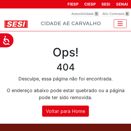
Observação:
FIESP
CIESP
SESI
SENAI
este
Acessibilidade
5
Alto Contraste
6
site
CIDADE AE CARVALHO
inclui
um
sistema
Acessibilidade
de
Ops!
acessibilidade.
404
Desculpe, essa página não foi encontrada.
O endereço abaixo pode estar quebrado ou a página
pode ter sido removida.
Voltar para Home