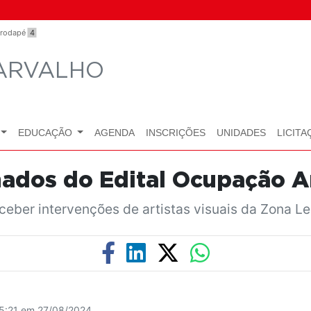
o rodapé
4
CARVALHO
EDUCAÇÃO
AGENDA
INSCRIÇÕES
UNIDADES
LICITA
nados do Edital Ocupação Ar
ceber intervenções de artistas visuais da Zona Le
15:21 em 27/08/2024