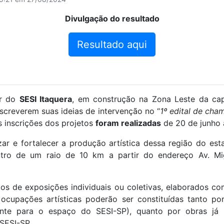
Divulgação do resultado
Resultado aqui
or do
SESI Itaquera
, em construção na Zona Leste da capi
nscreverem suas ideias de intervenção no “
1º edital de ch
As inscrições dos projetos
foram realizadas
de 20 de junho 
ar e fortalecer a produção artística dessa região do es
entro de um raio de 10 km a partir do endereço Av. Mi
s de exposições individuais ou coletivas, elaborados com
 ocupações artísticas poderão ser constituídas tanto por
nte para o espaço do SESI-SP), quanto por obras já r
SESI-SP.