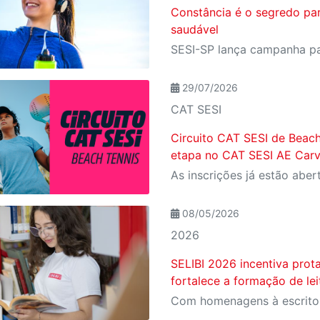
Constância é o segredo pa
saudável
29/07/2026
CAT SESI
Circuito CAT SESI de Beach
etapa no CAT SESI AE Carv
08/05/2026
2026
SELIBI 2026 incentiva prot
fortalece a formação de le