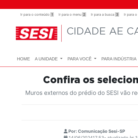
Observação:
este
Ir para o conteúdo
1
Ir para o menu
2
Ir para a busca
3
Ir para 
site
inclui
CIDADE AE 
um
sistema
de
acessibilidade.
HOME
A UNIDADE
PARA VOCÊ
PARA INDÚSTRIA
Pressione
Control-
F11
Confira os selecio
para
Muros externos do prédio do SESI vão re
ajustar
o
site
para
pessoas
com
Por: Comunicação Sesi-SP
deficiências
14/06/202417:53- atualizado às 