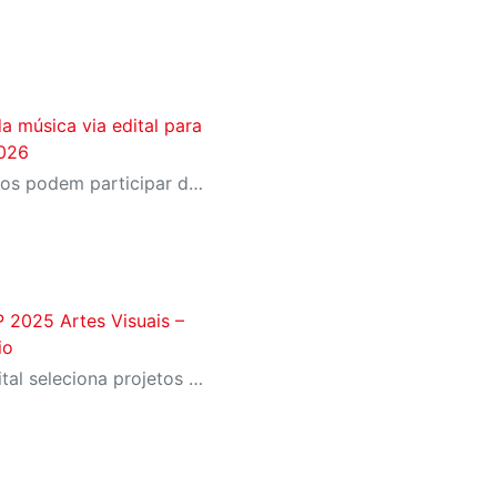
da música via edital para
026
Propostas de todos os estilos podem participar da seleção que formará a programação musical do SESI-SP em 2026 por todo o Estado
P 2025 Artes Visuais –
io
Com apoio financeiro, o edital seleciona projetos de ocupações artísticas para espaços de diversas unidades do SESI-SP