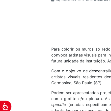
visuais
que
usam
um
leitor
de
tela;
Pressione
Para colorir os muros ao red
Control-
convoca artistas visuais para i
F10
futura unidade da instituição. 
para
abrir
Com o objetivo de descentraliz
um
artistas visuais residentes d
menu
Carmosina, São Paulo (SP).
de
Podem ser apresentados projeto
acessibilidade.
como grafite e/ou pintura. As
specific
(criadas especificame
Acessibilidade
adaptadas para os espaços do 