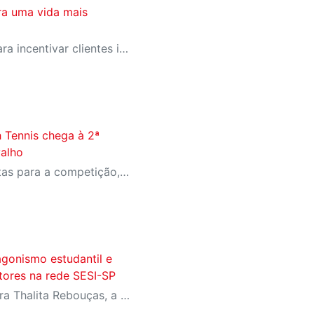
ra uma vida mais
SESI-SP lança campanha para incentivar clientes inativos a retomarem a prática de atividades físicas, esporte e lazer com benefícios exclusivos
 Tennis chega à 2ª
alho
As inscrições já estão abertas para a competição, exclusiva para usuários com carteirinha CAT SESI, a partir de 15 anos
agonismo estudantil e
itores na rede SESI-SP
Com homenagens à escritora Thalita Rebouças, a Semana do Livro e da Biblioteca promove criatividade, produção autoral e diferentes formas de expressão entre estudantes da Educação Infantil à EJA