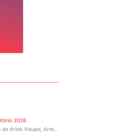
itório 2026
Iniciativa seleciona projetos de Artes Visuais, Artes Cênicas, Música e Difusão Literária para ocupação dos espaços culturais da instituição em diferentes regiões de São Paulo