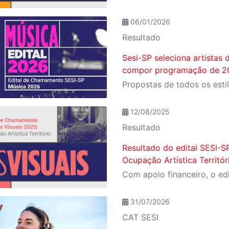
06/01/2026
Resultado
Sesi-SP seleciona artistas 
compor programação de 2
12/08/2025
Resultado
Resultado do edital SESI-S
Ocupação Artística Territór
31/07/2026
CAT SESI